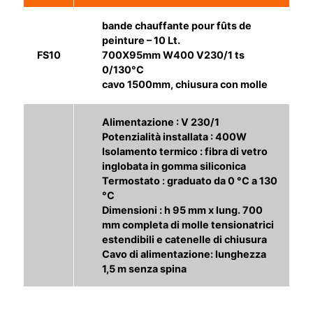
bande chauffante pour fûts de
peinture – 10 Lt.
FS10
700X95mm W400 V230/1 ts
0/130°C
cavo 1500mm, chiusura con molle
Alimentazione : V 230/1
Potenzialità installata : 400W
Isolamento termico : fibra di vetro
inglobata in gomma siliconica
Termostato : graduato da 0 °C a 130
°C
Dimensioni : h 95 mm x lung. 700
mm completa di molle tensionatrici
estendibili e catenelle di chiusura
Cavo di alimentazione: lunghezza
1,5 m senza spina