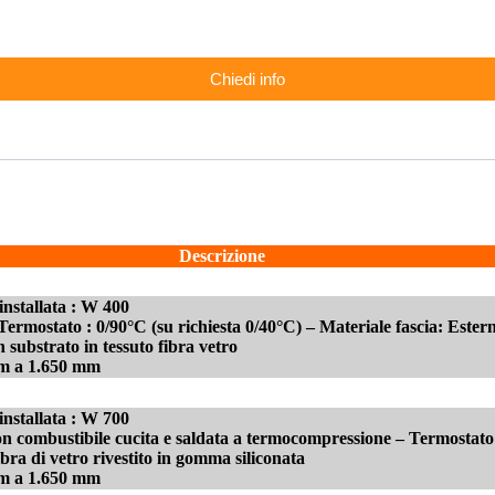
Chiedi info
Descrizione
installata : W 400
 Termostato : 0/90°C (su richiesta 0/40°C) – Materiale fascia: Ester
substrato in tessuto fibra vetro
mm a 1.650 mm
installata : W 700
non combustibile cucita e saldata a termocompressione – Termostato
ibra di vetro rivestito in gomma siliconata
mm a 1.650 mm