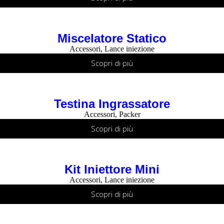
Miscelatore Statico
Accessori
,
Lance iniezione
Scopri di più
Testina Ingrassatore
Accessori
,
Packer
Scopri di più
Kit Iniettore Mini
Accessori
,
Lance iniezione
Scopri di più