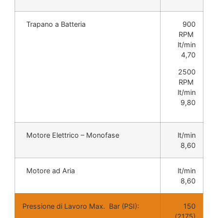
Trapano a Batteria
900
RPM
lt/min
4,70
2500
RPM
lt/min
9,80
Motore Elettrico – Monofase
lt/min
8,60
Motore ad Aria
lt/min
8,60
Pressione di Lavoro Max. Bar (PSI):
150
(2175)