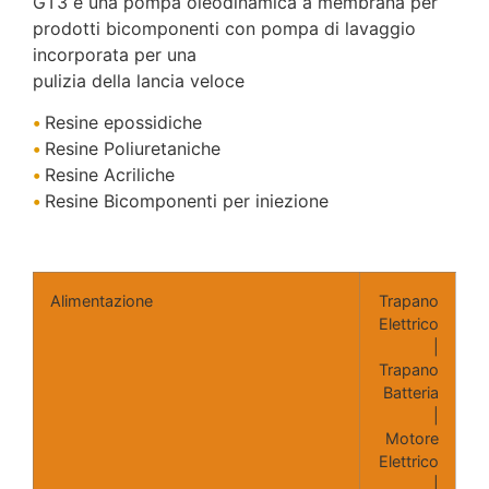
GT3 è una pompa oleodinamica a membrana per
prodotti bicomponenti con pompa di lavaggio
incorporata per una
pulizia della lancia veloce
•
Resine epossidiche
•
Resine Poliuretaniche
•
Resine Acriliche
•
Resine Bicomponenti per iniezione
Alimentazione
Trapano
Elettrico
|
Trapano
Batteria
|
Motore
Elettrico
|