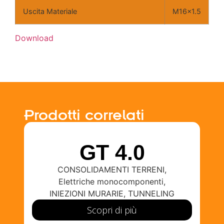
Uscita Materiale
M16x1.5
Download
Prodotti correlati
GT 4.0
CONSOLIDAMENTI TERRENI
,
Elettriche monocomponenti
,
INIEZIONI MURARIE
,
TUNNELING
P
Scopri di più