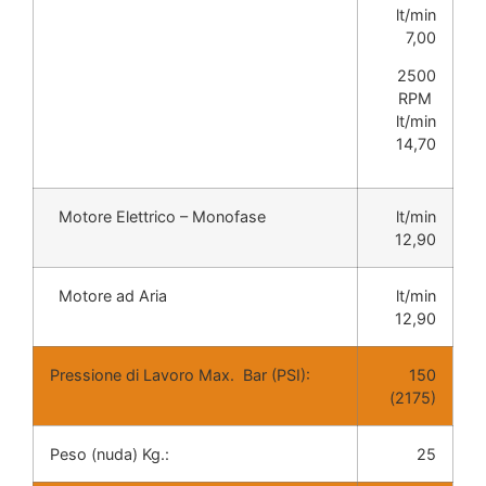
lt/min
7,00
2500
RPM
lt/min
14,70
Motore Elettrico – Monofase
lt/min
12,90
Motore ad Aria
lt/min
12,90
Pressione di Lavoro Max. Bar (PSI):
150
(2175)
Peso (nuda) Kg.:
25